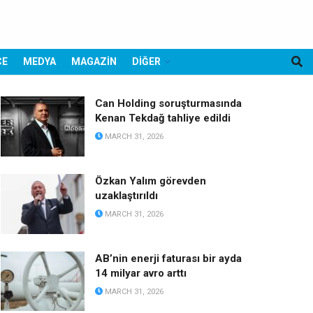
CE
MEDYA
MAGAZİN
DİĞER
Can Holding soruşturmasında
Kenan Tekdağ tahliye edildi
MARCH 31, 2026
Özkan Yalım görevden
uzaklaştırıldı
MARCH 31, 2026
AB’nin enerji faturası bir ayda
14 milyar avro arttı
MARCH 31, 2026