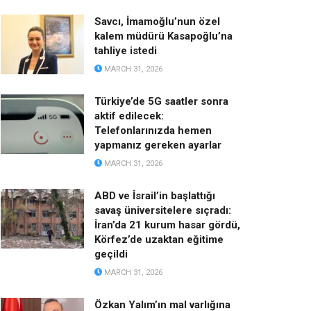
Savcı, İmamoğlu’nun özel
kalem müdürü Kasapoğlu’na
tahliye istedi
MARCH 31, 2026
Türkiye’de 5G saatler sonra
aktif edilecek:
Telefonlarınızda hemen
yapmanız gereken ayarlar
MARCH 31, 2026
ABD ve İsrail’in başlattığı
savaş üniversitelere sıçradı:
İran’da 21 kurum hasar gördü,
Körfez’de uzaktan eğitime
geçildi
MARCH 31, 2026
Özkan Yalım’ın mal varlığına