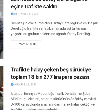
eşine trafikte saldırı
DECEMBER 6, 2023
Beşiktaş’ın eski futbolcusu Oktay Derelioğlu ve eşi Başak
Derelioğlu trafikte ilerledikleri sırada yol tartışması
yaşadıkları grubun saldırısına uğradı. Oktay Derelioğlu ...
DETAILS
DEVAMINI OKU
Trafikte halay çeken beş sürücüye
toplam 18 bin 277 lira para cezası
AUGUST 29, 2023
İstanbul Emniyet Müdürlüğü Trafik Denetleme Şube
Müdürlüğü ekipleri, bir grup sürücünün Sefaköy mevkisi
D-100 karayolunda araçlarından inerek halay çektiği ve
trafiğin duraklamasına sebebiyet ...