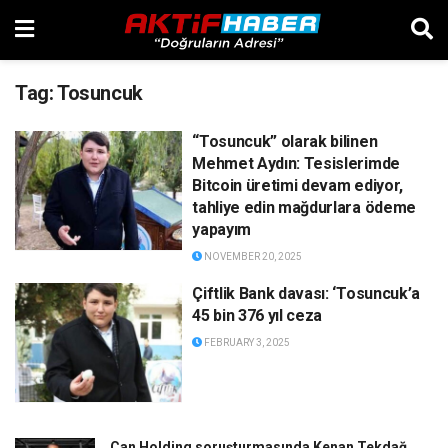
Tag:
Tosuncuk
“Tosuncuk” olarak bilinen
Mehmet Aydın: Tesislerimde
Bitcoin üretimi devam ediyor,
tahliye edin mağdurlara ödeme
yapayım
NOVEMBER 20, 2025
Çiftlik Bank davası: ‘Tosuncuk’a
45 bin 376 yıl ceza
FEBRUARY 3, 2025
Can Holding soruşturmasında Kenan Tekdağ