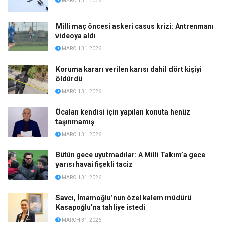
MARCH 31, 2026
Milli maç öncesi askeri casus krizi: Antrenmanı
videoya aldı
MARCH 31, 2026
Koruma kararı verilen karısı dahil dört kişiyi
öldürdü
MARCH 31, 2026
Öcalan kendisi için yapılan konuta henüz
taşınmamış
MARCH 31, 2026
Bütün gece uyutmadılar: A Milli Takım’a gece
yarısı havai fişekli taciz
MARCH 31, 2026
Savcı, İmamoğlu’nun özel kalem müdürü
Kasapoğlu’na tahliye istedi
MARCH 31, 2026