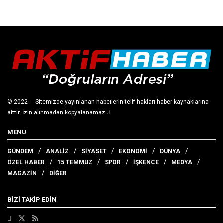
© 2022
- - Sitemizde yayınlanan haberlerin telif hakları haber kaynaklarına
aittir. İzin alınmadan kopyalanamaz.
J
.
MENU
GÜNDEM
ANALİZ
SİYASET
EKONOMİ
DÜNYA
ÖZEL HABER
15 TEMMUZ
SPOR
İŞKENCE
MEDYA
MAGAZİN
DİĞER
BİZİ TAKİP EDİN