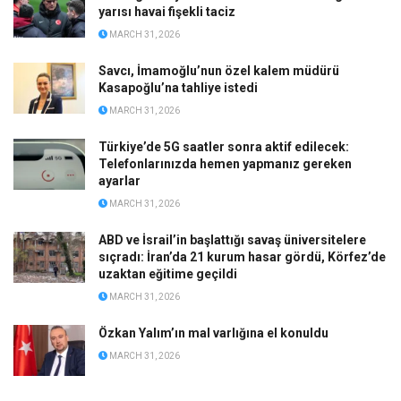
yarısı havai fişekli taciz
MARCH 31, 2026
Savcı, İmamoğlu’nun özel kalem müdürü
Kasapoğlu’na tahliye istedi
MARCH 31, 2026
Türkiye’de 5G saatler sonra aktif edilecek:
Telefonlarınızda hemen yapmanız gereken
ayarlar
MARCH 31, 2026
ABD ve İsrail’in başlattığı savaş üniversitelere
sıçradı: İran’da 21 kurum hasar gördü, Körfez’de
uzaktan eğitime geçildi
MARCH 31, 2026
Özkan Yalım’ın mal varlığına el konuldu
MARCH 31, 2026