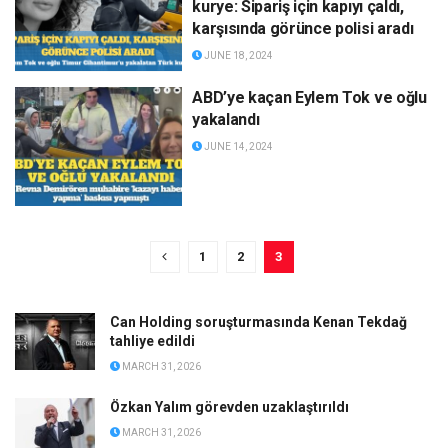
kurye: Sipariş için kapıyı çaldı,
karşısında görünce polisi aradı
JUNE 18, 2024
ABD’ye kaçan Eylem Tok ve oğlu
yakalandı
JUNE 14, 2024
1
2
3
Can Holding soruşturmasında Kenan Tekdağ
tahliye edildi
MARCH 31, 2026
Özkan Yalım görevden uzaklaştırıldı
MARCH 31, 2026