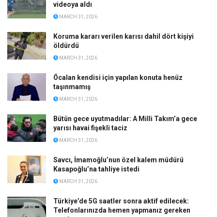
videoya aldı
MARCH 31, 2026
Koruma kararı verilen karısı dahil dört kişiyi
öldürdü
MARCH 31, 2026
Öcalan kendisi için yapılan konuta henüz
taşınmamış
MARCH 31, 2026
Bütün gece uyutmadılar: A Milli Takım’a gece
yarısı havai fişekli taciz
MARCH 31, 2026
Savcı, İmamoğlu’nun özel kalem müdürü
Kasapoğlu’na tahliye istedi
MARCH 31, 2026
Türkiye’de 5G saatler sonra aktif edilecek:
Telefonlarınızda hemen yapmanız gereken