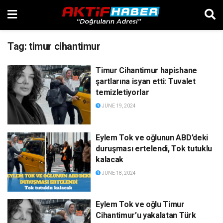
Tag:
timur cihantimur
Timur Cihantimur hapishane
şartlarına isyan etti: Tuvalet
temizletiyorlar
JUNE 19, 2024
Eylem Tok ve oğlunun ABD’deki
duruşması ertelendi, Tok tutuklu
kalacak
JUNE 18, 2024
Eylem Tok ve oğlu Timur
Cihantimur’u yakalatan Türk