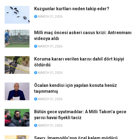
Kuzgunlar kurtları neden takip eder?
MARCH 31, 2026
Milli maç öncesi askeri casus krizi: Antrenmanı
videoya aldı
MARCH 31, 2026
Koruma kararı verilen karısı dahil dört kişiyi
öldürdü
MARCH 31, 2026
Öcalan kendisi için yapılan konuta henüz
taşınmamış
MARCH 31, 2026
Bütün gece uyutmadılar: A Milli Takım’a gece
yarısı havai fişekli taciz
MARCH 31, 2026
Savcı, İmamoğlu’nun özel kalem müdürü