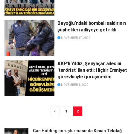
Beyoğlu’ndaki bombalı saldırının
şüphelileri adliyeye getirildi
NOVEMBER 17, 2022
AKP’li Yıldız, Şenyaşar ailesini
‘terörist’ ilan etti: Hiçbir Emniyet
görevlisiyle görüşmedim
NOVEMBER 4, 2022
1
2
Can Holding soruşturmasında Kenan Tekdağ