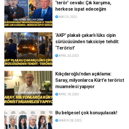
‘terör’ cevabı: Çık karşıma,
herkese ispat edeceğim
MAY 25, 2023
‘AKP’ plakalı çakarlı lüks cipin
sürücüsünden taksiciye tehdit:
‘Terörist’
APRIL 20, 2023
Kılıçdaroğlu’ndan açıklama:
Saray, milyonlarca Kürt’e terörist
muamelesi yapıyor
APRIL 18, 2023
Bu belgesel çok konuşulacak!
MARCH 28, 2023