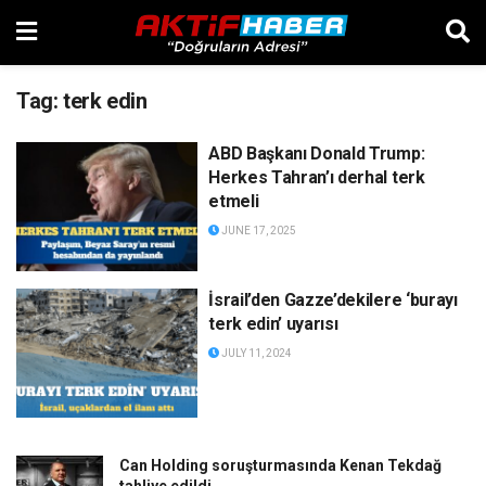
Tag:
terk edin
ABD Başkanı Donald Trump:
Herkes Tahran’ı derhal terk
etmeli
JUNE 17, 2025
İsrail’den Gazze’dekilere ‘burayı
terk edin’ uyarısı
JULY 11, 2024
Can Holding soruşturmasında Kenan Tekdağ