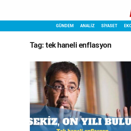
GÜNDEM
ANALİZ
SİYASET
EK
Tag:
tek haneli enflasyon