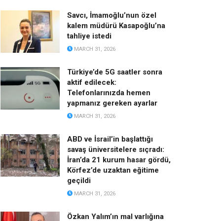
Savcı, İmamoğlu’nun özel
kalem müdürü Kasapoğlu’na
tahliye istedi
MARCH 31, 2026
Türkiye’de 5G saatler sonra
aktif edilecek:
Telefonlarınızda hemen
yapmanız gereken ayarlar
MARCH 31, 2026
ABD ve İsrail’in başlattığı
savaş üniversitelere sıçradı:
İran’da 21 kurum hasar gördü,
Körfez’de uzaktan eğitime
geçildi
MARCH 31, 2026
Özkan Yalım’ın mal varlığına