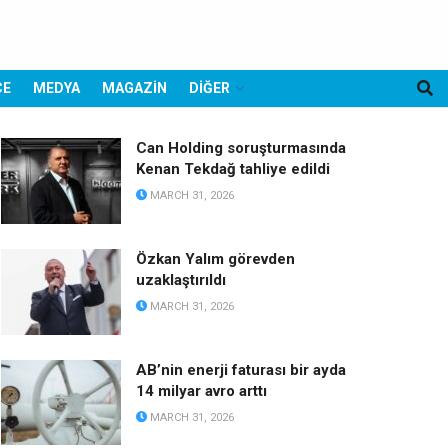
CE
MEDYA
MAGAZİN
DİĞER
Can Holding soruşturmasında
Kenan Tekdağ tahliye edildi
MARCH 31, 2026
Özkan Yalım görevden
uzaklaştırıldı
MARCH 31, 2026
AB’nin enerji faturası bir ayda
14 milyar avro arttı
MARCH 31, 2026