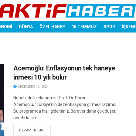
ONOMİ
DÜNYA
ÖZEL HABER
15 TEMMUZ
SPOR
İŞKEN
Acemoğlu: Enflasyonun tek haneye
inmesi 10 yılı bulur
DECEMBER 16, 2024
Nobel ödüllü ekonomist Prof. Dr. Daron
Acemoğlu, “Türkiye’nin dezenflasyona girmesi lazımdı.
Bu programda hızlı gidersiniz, ücretler daha çok düşer,
ücretli kesim ...
DETAILS
DEVAMINI OKU