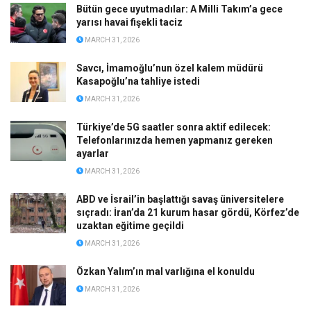
Bütün gece uyutmadılar: A Milli Takım’a gece
yarısı havai fişekli taciz
MARCH 31, 2026
Savcı, İmamoğlu’nun özel kalem müdürü
Kasapoğlu’na tahliye istedi
MARCH 31, 2026
Türkiye’de 5G saatler sonra aktif edilecek:
Telefonlarınızda hemen yapmanız gereken
ayarlar
MARCH 31, 2026
ABD ve İsrail’in başlattığı savaş üniversitelere
sıçradı: İran’da 21 kurum hasar gördü, Körfez’de
uzaktan eğitime geçildi
MARCH 31, 2026
Özkan Yalım’ın mal varlığına el konuldu
MARCH 31, 2026