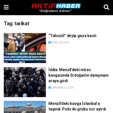
Tag:
tarikat
“Tahsisli” deyip gaza bastı
APRIL 30, 2025
İddia: Menzil’deki miras
kavgasında Erdoğan’ın danışmanı
araya girdi
JANUARY 21, 2025
Menzil’deki kavga İstanbul’a
taşındı: Polis iki grubu zor ayırdı