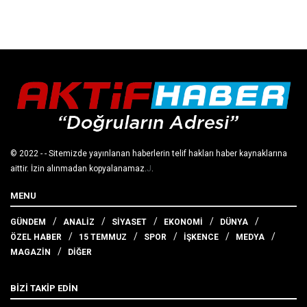
© 2022
- - Sitemizde yayınlanan haberlerin telif hakları haber kaynaklarına
aittir. İzin alınmadan kopyalanamaz.
J
.
MENU
GÜNDEM
ANALİZ
SİYASET
EKONOMİ
DÜNYA
ÖZEL HABER
15 TEMMUZ
SPOR
İŞKENCE
MEDYA
MAGAZİN
DİĞER
BİZİ TAKİP EDİN