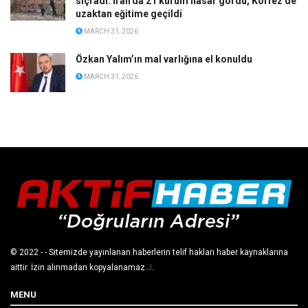
sıçradı: İran’da 21 kurum hasar gördü, Körfez’de
uzaktan eğitime geçildi
MARCH 31, 2026
Özkan Yalım’ın mal varlığına el konuldu
MARCH 31, 2026
© 2022
- - Sitemizde yayınlanan haberlerin telif hakları haber kaynaklarına
aittir. İzin alınmadan kopyalanamaz.
J
.
MENU