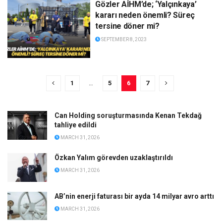
Gözler AİHM’de; ‘Yalçınkaya’
kararı neden önemli? Süreç
tersine döner mi?
SEPTEMBER 8, 2023
1
…
5
6
7
Can Holding soruşturmasında Kenan Tekdağ
tahliye edildi
MARCH 31, 2026
Özkan Yalım görevden uzaklaştırıldı
MARCH 31, 2026
AB’nin enerji faturası bir ayda 14 milyar avro arttı
MARCH 31, 2026