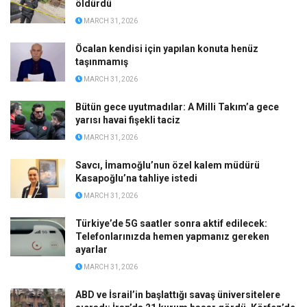
öldürdü
MARCH 31, 2026
Öcalan kendisi için yapılan konuta henüz
taşınmamış
MARCH 31, 2026
Bütün gece uyutmadılar: A Milli Takım’a gece
yarısı havai fişekli taciz
MARCH 31, 2026
Savcı, İmamoğlu’nun özel kalem müdürü
Kasapoğlu’na tahliye istedi
MARCH 31, 2026
Türkiye’de 5G saatler sonra aktif edilecek:
Telefonlarınızda hemen yapmanız gereken
ayarlar
MARCH 31, 2026
ABD ve İsrail’in başlattığı savaş üniversitelere