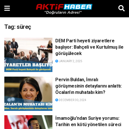
Tag:
süreç
DEM Parti heyeti ziyaretlere
başlıyor: Bahçeli ve Kurtulmuş ile
görüşülecek
JANUARY 2, 2025
Pervin Buldan, İmralı
görüşmesinin detaylarını anlattı:
Öcalan’ın muhatabı kim?
DECEMBER 30, 2024
İmamoğlu’ndan Suriye yorumu:
Tarihin en kötü yönetilen süreci