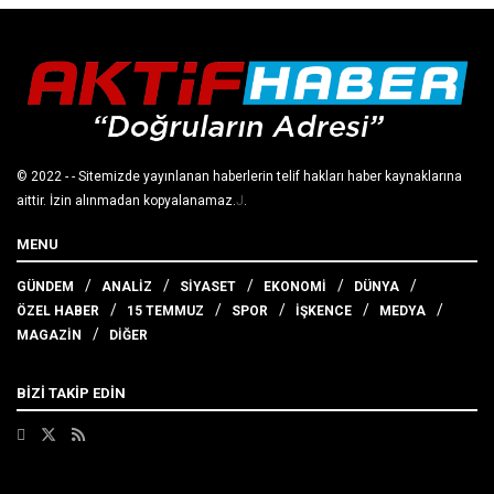
© 2022
- - Sitemizde yayınlanan haberlerin telif hakları haber kaynaklarına
aittir. İzin alınmadan kopyalanamaz.
J
.
MENU
GÜNDEM
ANALİZ
SİYASET
EKONOMİ
DÜNYA
ÖZEL HABER
15 TEMMUZ
SPOR
İŞKENCE
MEDYA
MAGAZİN
DİĞER
BİZİ TAKİP EDİN