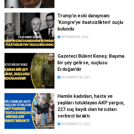
Trump’ın eski danışmanı
‘Kongre’ye itaatsizlikten’ suçlu
bulundu
SEPTEMBER 8, 2023
Gazeteci Bülent Keneş: Başıma
bir şey gelirse, suçlusu
Erdoğan’dır
NOVEMBER 18, 2022
Hamile kadınları, hasta ve
yaşlıları tutuklayan AKP yargısı,
227 suç kaydı olan hırsızları
serbest bıraktı
NOVEMBER 12, 2022