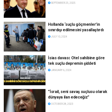
SEPTEMBER 25, 2025
Hollanda ‘suçlu göçmenler’in
sınırdışı edilmesini yasallaştırdı
JULY 10, 2024
İsias davası: Otel sahibine göre
tek suçlu depremin şiddeti
JANUARY 6, 2024
”İsrail, seni savaş suçlusu olarak
dünyaya ilan edeceğiz”
OCTOBER 28, 2023