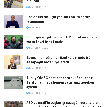
öldürdü
MARCH 31, 2026
Öcalan kendisi için yapılan konuta henüz
taşınmamış
MARCH 31, 2026
Bütün gece uyutmadılar: A Milli Takım’a gece
yarısı havai fişekli taciz
MARCH 31, 2026
Savcı, İmamoğlu’nun özel kalem müdürü
Kasapoğlu’na tahliye istedi
MARCH 31, 2026
Türkiye’de 5G saatler sonra aktif edilecek:
Telefonlarınızda hemen yapmanız gereken
ayarlar
MARCH 31, 2026
ABD ve İsrail’in başlattığı savaş üniversitelere