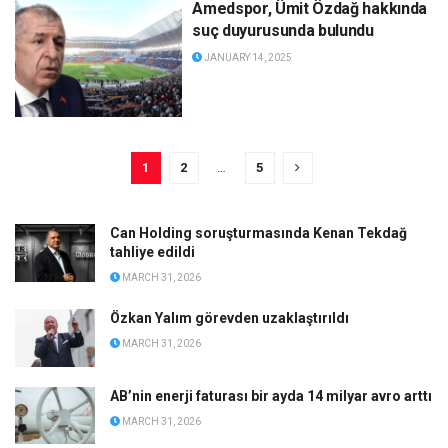
Amedspor, Ümit Özdağ hakkında
suç duyurusunda bulundu
JANUARY 14, 2025
1
2
…
5
Can Holding soruşturmasında Kenan Tekdağ
tahliye edildi
MARCH 31, 2026
Özkan Yalım görevden uzaklaştırıldı
MARCH 31, 2026
AB’nin enerji faturası bir ayda 14 milyar avro arttı
MARCH 31, 2026