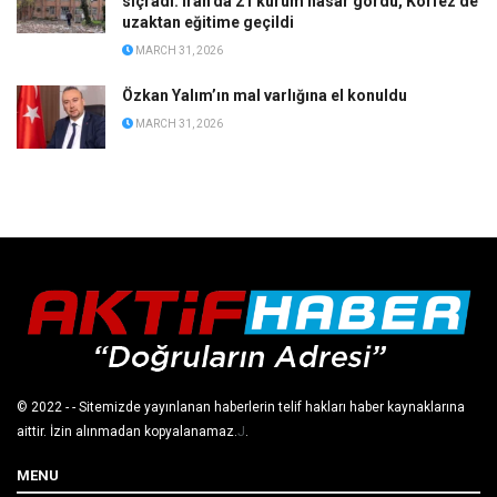
sıçradı: İran’da 21 kurum hasar gördü, Körfez’de
uzaktan eğitime geçildi
MARCH 31, 2026
Özkan Yalım’ın mal varlığına el konuldu
MARCH 31, 2026
© 2022
- - Sitemizde yayınlanan haberlerin telif hakları haber kaynaklarına
aittir. İzin alınmadan kopyalanamaz.
J
.
MENU