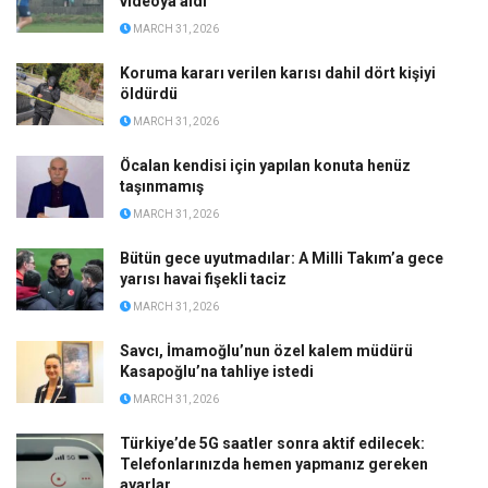
videoya aldı
MARCH 31, 2026
Koruma kararı verilen karısı dahil dört kişiyi
öldürdü
MARCH 31, 2026
Öcalan kendisi için yapılan konuta henüz
taşınmamış
MARCH 31, 2026
Bütün gece uyutmadılar: A Milli Takım’a gece
yarısı havai fişekli taciz
MARCH 31, 2026
Savcı, İmamoğlu’nun özel kalem müdürü
Kasapoğlu’na tahliye istedi
MARCH 31, 2026
Türkiye’de 5G saatler sonra aktif edilecek:
Telefonlarınızda hemen yapmanız gereken
ayarlar