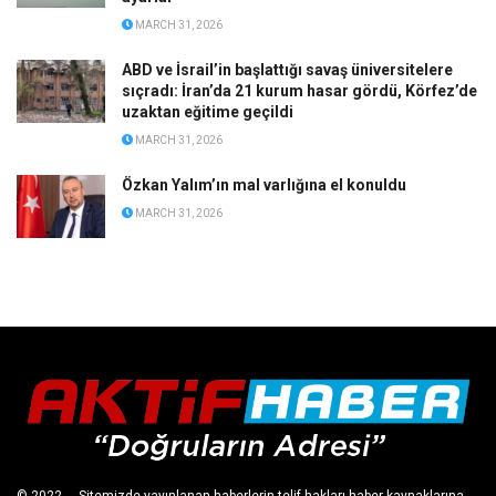
MARCH 31, 2026
ABD ve İsrail’in başlattığı savaş üniversitelere
sıçradı: İran’da 21 kurum hasar gördü, Körfez’de
uzaktan eğitime geçildi
MARCH 31, 2026
Özkan Yalım’ın mal varlığına el konuldu
MARCH 31, 2026
© 2022
- - Sitemizde yayınlanan haberlerin telif hakları haber kaynaklarına