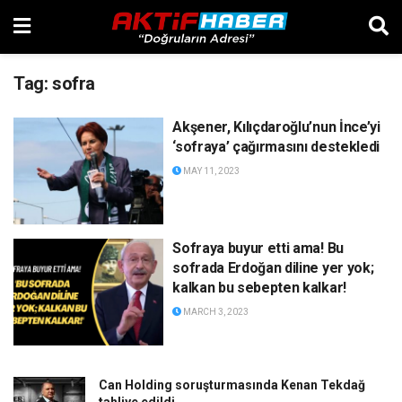
Tag:
sofra
Akşener, Kılıçdaroğlu’nun İnce’yi
‘sofraya’ çağırmasını destekledi
MAY 11, 2023
Sofraya buyur etti ama! Bu
sofrada Erdoğan diline yer yok;
kalkan bu sebepten kalkar!
MARCH 3, 2023
Can Holding soruşturmasında Kenan Tekdağ