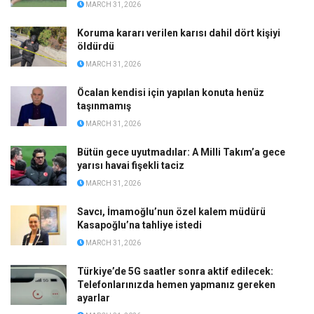
MARCH 31, 2026
Koruma kararı verilen karısı dahil dört kişiyi
öldürdü
MARCH 31, 2026
Öcalan kendisi için yapılan konuta henüz
taşınmamış
MARCH 31, 2026
Bütün gece uyutmadılar: A Milli Takım’a gece
yarısı havai fişekli taciz
MARCH 31, 2026
Savcı, İmamoğlu’nun özel kalem müdürü
Kasapoğlu’na tahliye istedi
MARCH 31, 2026
Türkiye’de 5G saatler sonra aktif edilecek:
Telefonlarınızda hemen yapmanız gereken
ayarlar