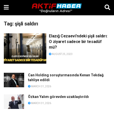
Tag:
şişli saldırı
Elazığ Cezaevi’ndeki şişli saldırı:
O ziyaret sadece bir tesadüf
mü?
AUGUST 25, 2023
Can Holding soruşturmasında Kenan Tekdağ
tahliye edildi
MARCH 31, 2026
Özkan Yalım görevden uzaklaştırıldı
MARCH 31, 2026