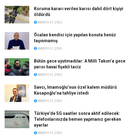
Koruma kararı verilen karısı dahil dört kişiyi
öldürdü
MARCH 31, 2026
Öcalan kendisi için yapılan konuta henüz
taşınmamış
MARCH 31, 2026
Bütün gece uyutmadılar: A Milli Takım’a gece
yarısı havai fişekli taciz
MARCH 31, 2026
Savcı, İmamoğlu’nun özel kalem müdürü
Kasapoğlu’na tahliye istedi
MARCH 31, 2026
Türkiye’de 5G saatler sonra aktif edilecek:
Telefonlarınızda hemen yapmanız gereken
ayarlar
MARCH 31, 2026