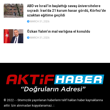
ABD ve İsrail’in başlattığı savaş üniversitelere
sıçradı: İran’da 21 kurum hasar gördü, Körfez’de
uzaktan eğitime geçildi
MARCH 31, 2026
Özkan Yalım’ın mal varlığına el konuldu
MARCH 31, 2026
© 2022
- - Sitemizde yayınlanan haberlerin telif hakları haber kaynaklarına
aittir. İzin alınmadan kopyalanamaz.
J
.