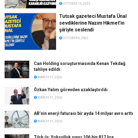
OCTOBER 16, 2022
Tutsak gazeteci Mustafa Ünal
sevdiklerine Nazım Hikmet’in
şiiriyle seslendi
OCTOBER 4, 2022
Can Holding soruşturmasında Kenan Tekdağ
tahliye edildi
MARCH 31, 2026
Özkan Yalım görevden uzaklaştırıldı
MARCH 31, 2026
AB’nin enerji faturası bir ayda 14 milyar avro arttı
MARCH 31, 2026
Türk-İş: Yoksulluk sınırı 106 bin 817 lira