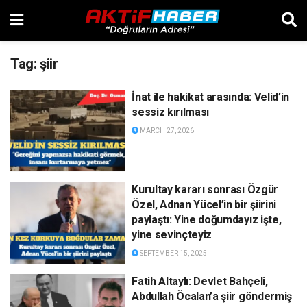
Tag:
şiir
İnat ile hakikat arasında: Velid’in
sessiz kırılması
MARCH 27, 2026
Kurultay kararı sonrası Özgür
Özel, Adnan Yücel’in bir şiirini
paylaştı: Yine doğumdayız işte,
yine sevinçteyiz
SEPTEMBER 15, 2025
Fatih Altaylı: Devlet Bahçeli,
Abdullah Öcalan’a şiir göndermiş