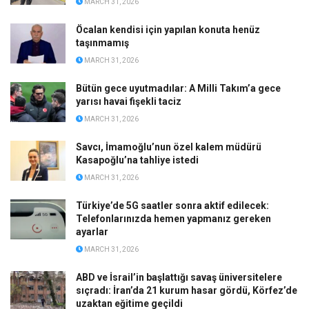
MARCH 31, 2026
Öcalan kendisi için yapılan konuta henüz
taşınmamış
MARCH 31, 2026
Bütün gece uyutmadılar: A Milli Takım’a gece
yarısı havai fişekli taciz
MARCH 31, 2026
Savcı, İmamoğlu’nun özel kalem müdürü
Kasapoğlu’na tahliye istedi
MARCH 31, 2026
Türkiye’de 5G saatler sonra aktif edilecek:
Telefonlarınızda hemen yapmanız gereken
ayarlar
MARCH 31, 2026
ABD ve İsrail’in başlattığı savaş üniversitelere
sıçradı: İran’da 21 kurum hasar gördü, Körfez’de
uzaktan eğitime geçildi