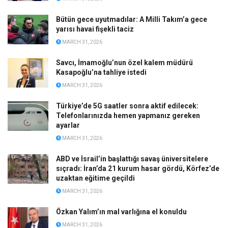
Bütün gece uyutmadılar: A Milli Takım’a gece
yarısı havai fişekli taciz
MARCH 31, 2026
Savcı, İmamoğlu’nun özel kalem müdürü
Kasapoğlu’na tahliye istedi
MARCH 31, 2026
Türkiye’de 5G saatler sonra aktif edilecek:
Telefonlarınızda hemen yapmanız gereken
ayarlar
MARCH 31, 2026
ABD ve İsrail’in başlattığı savaş üniversitelere
sıçradı: İran’da 21 kurum hasar gördü, Körfez’de
uzaktan eğitime geçildi
MARCH 31, 2026
Özkan Yalım’ın mal varlığına el konuldu
MARCH 31, 2026