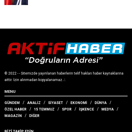
© 2022
- - Sitemizde yayınlanan haberlerin telif hakları haber kaynaklarına
aittir. İzin alınmadan kopyalanamaz.
J
.
MENU
GÜNDEM
ANALİZ
SİYASET
EKONOMİ
DÜNYA
ÖZEL HABER
15 TEMMUZ
SPOR
İŞKENCE
MEDYA
MAGAZİN
DİĞER
BİZİ TAKİP EDİN