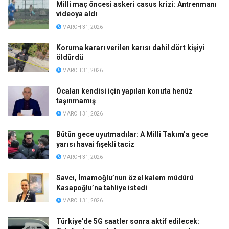
Milli maç öncesi askeri casus krizi: Antrenmanı
videoya aldı
MARCH 31, 2026
Koruma kararı verilen karısı dahil dört kişiyi
öldürdü
MARCH 31, 2026
Öcalan kendisi için yapılan konuta henüz
taşınmamış
MARCH 31, 2026
Bütün gece uyutmadılar: A Milli Takım’a gece
yarısı havai fişekli taciz
MARCH 31, 2026
Savcı, İmamoğlu’nun özel kalem müdürü
Kasapoğlu’na tahliye istedi
MARCH 31, 2026
Türkiye’de 5G saatler sonra aktif edilecek: