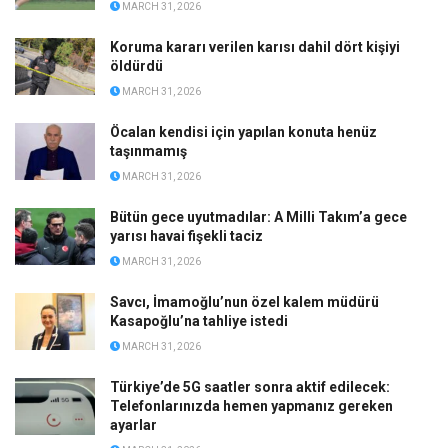
MARCH 31, 2026
Koruma kararı verilen karısı dahil dört kişiyi
öldürdü
MARCH 31, 2026
Öcalan kendisi için yapılan konuta henüz
taşınmamış
MARCH 31, 2026
Bütün gece uyutmadılar: A Milli Takım’a gece
yarısı havai fişekli taciz
MARCH 31, 2026
Savcı, İmamoğlu’nun özel kalem müdürü
Kasapoğlu’na tahliye istedi
MARCH 31, 2026
Türkiye’de 5G saatler sonra aktif edilecek:
Telefonlarınızda hemen yapmanız gereken
ayarlar