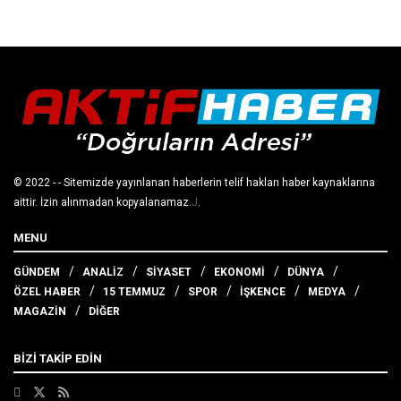
© 2022
- - Sitemizde yayınlanan haberlerin telif hakları haber kaynaklarına
aittir. İzin alınmadan kopyalanamaz.
J
.
MENU
GÜNDEM
ANALİZ
SİYASET
EKONOMİ
DÜNYA
ÖZEL HABER
15 TEMMUZ
SPOR
İŞKENCE
MEDYA
MAGAZİN
DİĞER
BİZİ TAKİP EDİN