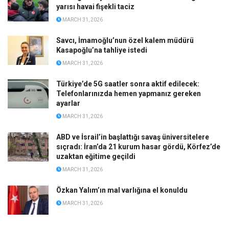
yarısı havai fişekli taciz
MARCH 31, 2026
Savcı, İmamoğlu’nun özel kalem müdürü
Kasapoğlu’na tahliye istedi
MARCH 31, 2026
Türkiye’de 5G saatler sonra aktif edilecek:
Telefonlarınızda hemen yapmanız gereken
ayarlar
MARCH 31, 2026
ABD ve İsrail’in başlattığı savaş üniversitelere
sıçradı: İran’da 21 kurum hasar gördü, Körfez’de
uzaktan eğitime geçildi
MARCH 31, 2026
Özkan Yalım’ın mal varlığına el konuldu
MARCH 31, 2026