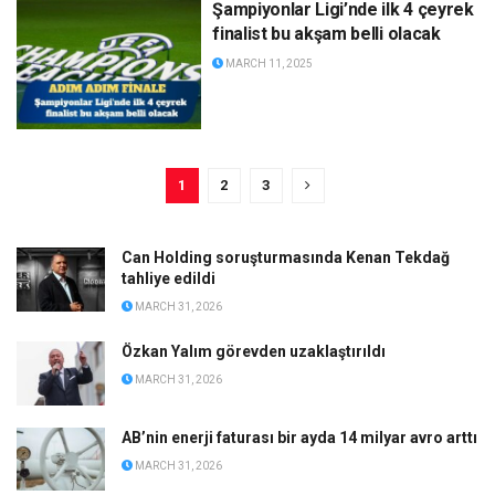
Şampiyonlar Ligi’nde ilk 4 çeyrek
finalist bu akşam belli olacak
MARCH 11, 2025
1
2
3
Can Holding soruşturmasında Kenan Tekdağ
tahliye edildi
MARCH 31, 2026
Özkan Yalım görevden uzaklaştırıldı
MARCH 31, 2026
AB’nin enerji faturası bir ayda 14 milyar avro arttı
MARCH 31, 2026