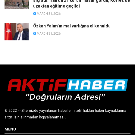
sıçradı: İran’da 21 kurum hasar gördü, Körfez’de
uzaktan eğitime geçildi
MARCH 31, 2026
Özkan Yalım’ın mal varlığına el konuldu
MARCH 31, 2026
© 2022
- - Sitemizde yayınlanan haberlerin telif hakları haber kaynaklarına
aittir. İzin alınmadan kopyalanamaz.
J
.
MENU