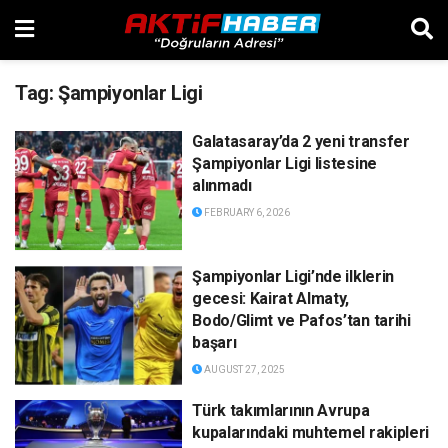
Tag:
Şampiyonlar Ligi
Galatasaray’da 2 yeni transfer
Şampiyonlar Ligi listesine
alınmadı
FEBRUARY 6, 2026
Şampiyonlar Ligi’nde ilklerin
gecesi: Kairat Almaty,
Bodo/Glimt ve Pafos’tan tarihi
başarı
AUGUST 27, 2025
Türk takımlarının Avrupa
kupalarındaki muhtemel rakipleri