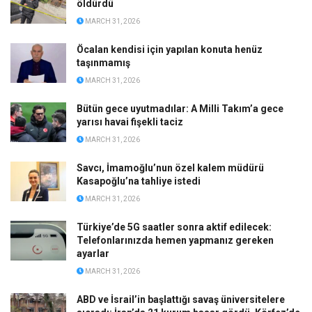
öldürdü
MARCH 31, 2026
Öcalan kendisi için yapılan konuta henüz
taşınmamış
MARCH 31, 2026
Bütün gece uyutmadılar: A Milli Takım’a gece
yarısı havai fişekli taciz
MARCH 31, 2026
Savcı, İmamoğlu’nun özel kalem müdürü
Kasapoğlu’na tahliye istedi
MARCH 31, 2026
Türkiye’de 5G saatler sonra aktif edilecek:
Telefonlarınızda hemen yapmanız gereken
ayarlar
MARCH 31, 2026
ABD ve İsrail’in başlattığı savaş üniversitelere