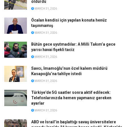
öldürdü
MARCH 31, 2026
Öcalan kendisi için yapılan konuta henüz
taşınmamış
MARCH 31, 2026
Bütün gece uyutmadılar: A Milli Takım’a gece
yarısı havai fişekli taciz
MARCH 31, 2026
Savcı, İmamoğlu’nun özel kalem müdürü
Kasapoğlu’na tahliye istedi
MARCH 31, 2026
Türkiye’de 5G saatler sonra aktif edilecek:
Telefonlarınızda hemen yapmanız gereken
ayarlar
MARCH 31, 2026
ABD ve İsrail’in başlattığı savaş üniversitelere