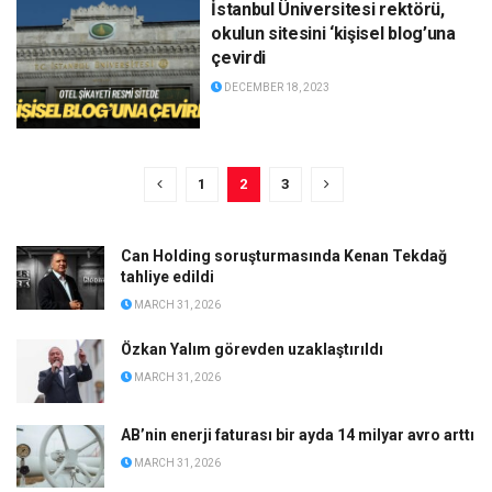
İstanbul Üniversitesi rektörü,
okulun sitesini ‘kişisel blog’una
çevirdi
DECEMBER 18, 2023
1
2
3
Can Holding soruşturmasında Kenan Tekdağ
tahliye edildi
MARCH 31, 2026
Özkan Yalım görevden uzaklaştırıldı
MARCH 31, 2026
AB’nin enerji faturası bir ayda 14 milyar avro arttı
MARCH 31, 2026