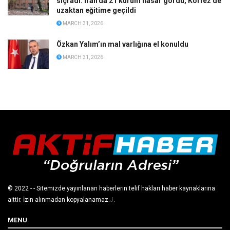
sıçradı: İran’da 21 kurum hasar gördü, Körfez’de
uzaktan eğitime geçildi
MARCH 31, 2026
Özkan Yalım’ın mal varlığına el konuldu
MARCH 31, 2026
© 2022
- - Sitemizde yayınlanan haberlerin telif hakları haber kaynaklarına
aittir. İzin alınmadan kopyalanamaz.
J
.
MENU