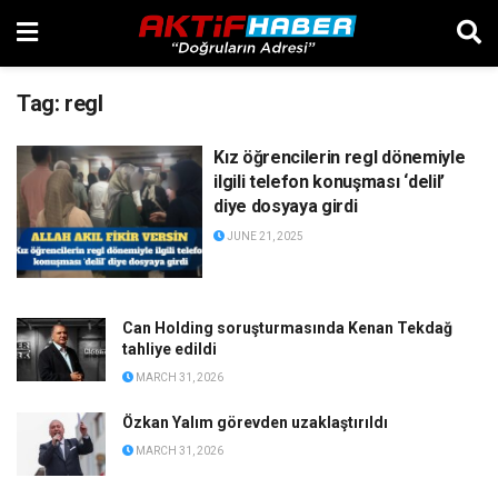
Tag:
regl
Kız öğrencilerin regl dönemiyle
ilgili telefon konuşması ‘delil’
diye dosyaya girdi
JUNE 21, 2025
Can Holding soruşturmasında Kenan Tekdağ
tahliye edildi
MARCH 31, 2026
Özkan Yalım görevden uzaklaştırıldı
MARCH 31, 2026