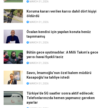
MARCH 31, 2026
Koruma kararı verilen karısı dahil dört kişiyi
öldürdü
MARCH 31, 2026
Öcalan kendisi için yapılan konuta henüz
taşınmamış
MARCH 31, 2026
Bütün gece uyutmadılar: A Milli Takım’a gece
yarısı havai fişekli taciz
MARCH 31, 2026
Savcı, İmamoğlu’nun özel kalem müdürü
Kasapoğlu’na tahliye istedi
MARCH 31, 2026
Türkiye’de 5G saatler sonra aktif edilecek:
Telefonlarınızda hemen yapmanız gereken
ayarlar