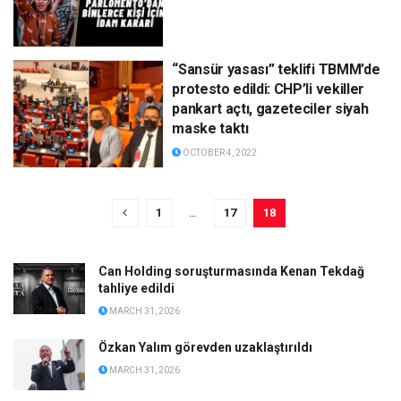
“Sansür yasası” teklifi TBMM’de
protesto edildi: CHP’li vekiller
pankart açtı, gazeteciler siyah
maske taktı
OCTOBER 4, 2022
1
…
17
18
Can Holding soruşturmasında Kenan Tekdağ
tahliye edildi
MARCH 31, 2026
Özkan Yalım görevden uzaklaştırıldı
MARCH 31, 2026