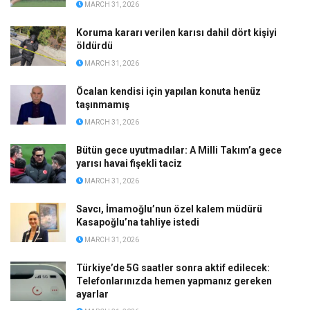
MARCH 31, 2026
Koruma kararı verilen karısı dahil dört kişiyi
öldürdü
MARCH 31, 2026
Öcalan kendisi için yapılan konuta henüz
taşınmamış
MARCH 31, 2026
Bütün gece uyutmadılar: A Milli Takım’a gece
yarısı havai fişekli taciz
MARCH 31, 2026
Savcı, İmamoğlu’nun özel kalem müdürü
Kasapoğlu’na tahliye istedi
MARCH 31, 2026
Türkiye’de 5G saatler sonra aktif edilecek:
Telefonlarınızda hemen yapmanız gereken
ayarlar