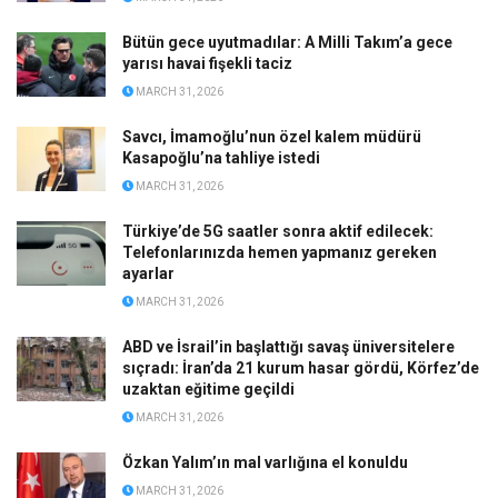
Bütün gece uyutmadılar: A Milli Takım’a gece
yarısı havai fişekli taciz
MARCH 31, 2026
Savcı, İmamoğlu’nun özel kalem müdürü
Kasapoğlu’na tahliye istedi
MARCH 31, 2026
Türkiye’de 5G saatler sonra aktif edilecek:
Telefonlarınızda hemen yapmanız gereken
ayarlar
MARCH 31, 2026
ABD ve İsrail’in başlattığı savaş üniversitelere
sıçradı: İran’da 21 kurum hasar gördü, Körfez’de
uzaktan eğitime geçildi
MARCH 31, 2026
Özkan Yalım’ın mal varlığına el konuldu
MARCH 31, 2026