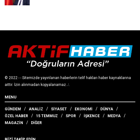
© 2022
- - Sitemizde yayınlanan haberlerin telif hakları haber kaynaklarına
aittir. İzin alınmadan kopyalanamaz.
J
.
MENU
GÜNDEM
ANALİZ
SİYASET
EKONOMİ
DÜNYA
ÖZEL HABER
15 TEMMUZ
SPOR
İŞKENCE
MEDYA
MAGAZİN
DİĞER
BİZİ TAKİP EDİN