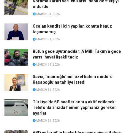
Koruma kararı verilen karısı dahil dört kişiyi
öldürdü
MARCH 31, 2026
Öcalan kendisi için yapılan konuta henüz
taşınmamış
MARCH 31, 2026
Bütün gece uyutmadılar: A Milli Takım’a gece
yarısı havai fişekli taciz
MARCH 31, 2026
Savcı, İmamoğlu’nun özel kalem müdürü
Kasapoğlu’na tahliye istedi
MARCH 31, 2026
Türkiye’de 5G saatler sonra aktif edilecek:
Telefonlarınızda hemen yapmanız gereken
ayarlar
MARCH 31, 2026
ABD ve İsrail’in başlattığı savaş üniversitelere