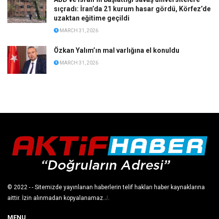
sıçradı: İran’da 21 kurum hasar gördü, Körfez’de
uzaktan eğitime geçildi
MARCH 31, 2026
Özkan Yalım’ın mal varlığına el konuldu
MARCH 31, 2026
© 2022
- - Sitemizde yayınlanan haberlerin telif hakları haber kaynaklarına
aittir. İzin alınmadan kopyalanamaz.
J
.
MENU