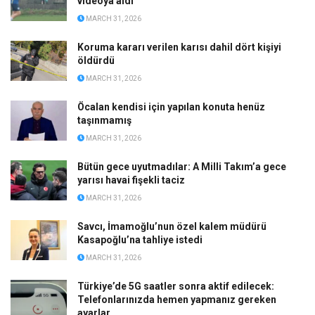
videoya aldı
MARCH 31, 2026
Koruma kararı verilen karısı dahil dört kişiyi
öldürdü
MARCH 31, 2026
Öcalan kendisi için yapılan konuta henüz
taşınmamış
MARCH 31, 2026
Bütün gece uyutmadılar: A Milli Takım’a gece
yarısı havai fişekli taciz
MARCH 31, 2026
Savcı, İmamoğlu’nun özel kalem müdürü
Kasapoğlu’na tahliye istedi
MARCH 31, 2026
Türkiye’de 5G saatler sonra aktif edilecek:
Telefonlarınızda hemen yapmanız gereken
ayarlar