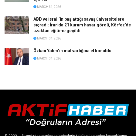
MARCH 31, 2026
ABD ve İsrail’in başlattığı savaş üniversitelere
sıçradı: İran’da 21 kurum hasar gördü, Körfez’de
uzaktan eğitime geçildi
MARCH 31, 2026
Özkan Yalım’ın mal varlığına el konuldu
MARCH 31, 2026
© 2022
- - Sitemizde yayınlanan haberlerin telif hakları haber kaynaklarına