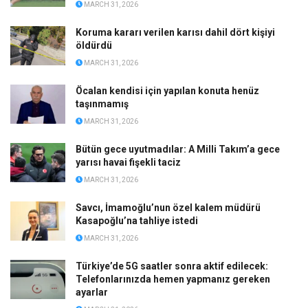
MARCH 31, 2026
Koruma kararı verilen karısı dahil dört kişiyi
öldürdü
MARCH 31, 2026
Öcalan kendisi için yapılan konuta henüz
taşınmamış
MARCH 31, 2026
Bütün gece uyutmadılar: A Milli Takım’a gece
yarısı havai fişekli taciz
MARCH 31, 2026
Savcı, İmamoğlu’nun özel kalem müdürü
Kasapoğlu’na tahliye istedi
MARCH 31, 2026
Türkiye’de 5G saatler sonra aktif edilecek:
Telefonlarınızda hemen yapmanız gereken
ayarlar