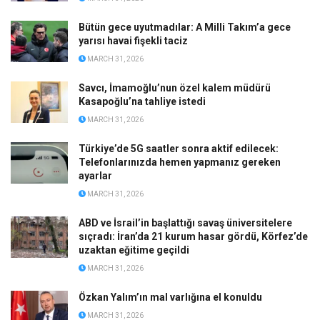
Bütün gece uyutmadılar: A Milli Takım’a gece
yarısı havai fişekli taciz
MARCH 31, 2026
Savcı, İmamoğlu’nun özel kalem müdürü
Kasapoğlu’na tahliye istedi
MARCH 31, 2026
Türkiye’de 5G saatler sonra aktif edilecek:
Telefonlarınızda hemen yapmanız gereken
ayarlar
MARCH 31, 2026
ABD ve İsrail’in başlattığı savaş üniversitelere
sıçradı: İran’da 21 kurum hasar gördü, Körfez’de
uzaktan eğitime geçildi
MARCH 31, 2026
Özkan Yalım’ın mal varlığına el konuldu
MARCH 31, 2026