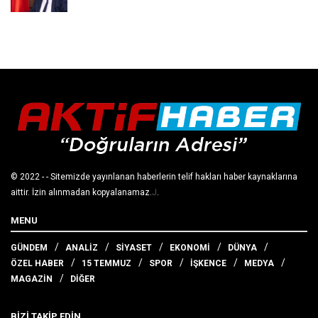
© 2022
- - Sitemizde yayınlanan haberlerin telif hakları haber kaynaklarına
aittir. İzin alınmadan kopyalanamaz.
J
.
MENU
GÜNDEM
ANALİZ
SİYASET
EKONOMİ
DÜNYA
ÖZEL HABER
15 TEMMUZ
SPOR
İŞKENCE
MEDYA
MAGAZİN
DİĞER
BİZİ TAKİP EDİN