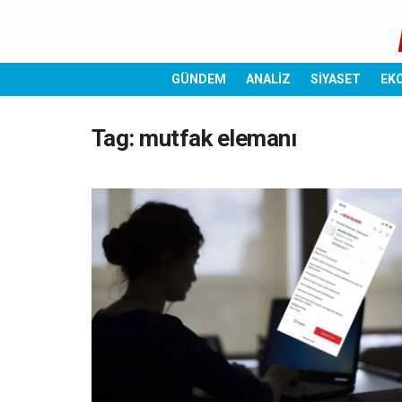
GÜNDEM
ANALİZ
SİYASET
EK
Tag:
mutfak elemanı