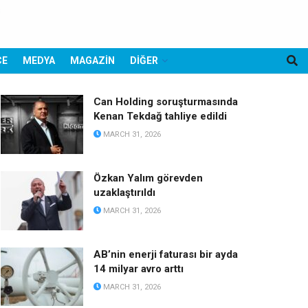
CE
MEDYA
MAGAZİN
DİĞER
Can Holding soruşturmasında
Kenan Tekdağ tahliye edildi
MARCH 31, 2026
Özkan Yalım görevden
uzaklaştırıldı
MARCH 31, 2026
AB’nin enerji faturası bir ayda
14 milyar avro arttı
MARCH 31, 2026