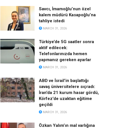
Savcı, İmamoğlu’nun özel
kalem müdürü Kasapoğlu’na
tahliye istedi
MARCH 31, 2026
Türkiye’de 5G saatler sonra
aktif edilecek:
Telefonlarınızda hemen
yapmanız gereken ayarlar
MARCH 31, 2026
ABD ve İsrail’in başlattığı
savaş üniversitelere sıçradı:
İran’da 21 kurum hasar gördü,
Körfez’de uzaktan eğitime
geçildi
MARCH 31, 2026
Özkan Yalım’ın mal varlığına