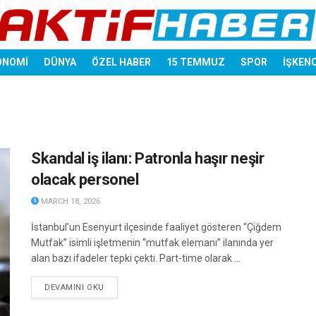
ONOMİ
DÜNYA
ÖZEL HABER
15 TEMMUZ
SPOR
İŞKEN
Skandal iş ilanı: Patronla haşır neşir
olacak personel
MARCH 18, 2026
İstanbul’un Esenyurt ilçesinde faaliyet gösteren “Çiğdem
Mutfak” isimli işletmenin “mutfak elemanı” ilanında yer
alan bazı ifadeler tepki çekti. Part-time olarak ...
DETAILS
DEVAMINI OKU