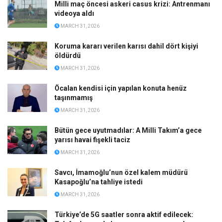
Milli maç öncesi askeri casus krizi: Antrenmanı
videoya aldı
MARCH 31, 2026
Koruma kararı verilen karısı dahil dört kişiyi
öldürdü
MARCH 31, 2026
Öcalan kendisi için yapılan konuta henüz
taşınmamış
MARCH 31, 2026
Bütün gece uyutmadılar: A Milli Takım’a gece
yarısı havai fişekli taciz
MARCH 31, 2026
Savcı, İmamoğlu’nun özel kalem müdürü
Kasapoğlu’na tahliye istedi
MARCH 31, 2026
Türkiye’de 5G saatler sonra aktif edilecek: