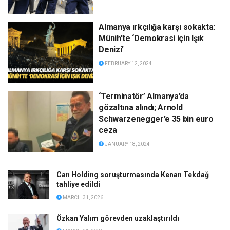
Almanya ırkçılığa karşı sokakta:
Münih’te ‘Demokrasi için Işık
Denizi’
FEBRUARY 12, 2024
‘Terminatör’ Almanya’da
gözaltına alındı; Arnold
Schwarzenegger’e 35 bin euro
ceza
JANUARY 18, 2024
Can Holding soruşturmasında Kenan Tekdağ
tahliye edildi
MARCH 31, 2026
Özkan Yalım görevden uzaklaştırıldı