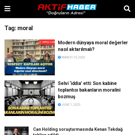
Tag:
moral
Modern dünyaya moral değerler
nasıl aktarılmalı?
MARCH 10, 2025
Selvi ‘iddia’ etti: Son kabine
toplantısı bakanların moralini
bozmuş
JUNE 1, 2023
Can Holding soruşturmasında Kenan Tekdağ