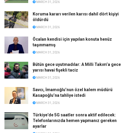
MARCH 31, 2026
Koruma kararı verilen karısı dahil dört kişiyi
öldürdü
MARCH 31, 2026
Öcalan kendisi için yapılan konuta henüz
taşınmamış
MARCH 31, 2026
Bütün gece uyutmadılar: A Milli Takım’a gece
yarısı havai fişekli taciz
MARCH 31, 2026
Savcı, İmamoğlu’nun özel kalem müdürü
Kasapoğlu’na tahliye istedi
MARCH 31, 2026
Türkiye’de 5G saatler sonra aktif edilecek:
Telefonlarınızda hemen yapmanız gereken
ayarlar