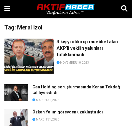
Tag:
Meral izol
4 kişiyi öldürüp müebbet alan
AKP’li vekilin yakınları
tutuklanmadı
NOVEMBER 10, 2023
Can Holding soruşturmasında Kenan Tekdağ
tahliye edildi
MARCH 31, 2026
Özkan Yalım görevden uzaklaştırıldı
MARCH 31, 2026