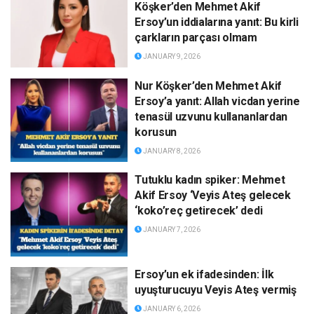
Köşker’den Mehmet Akif
Ersoy’un iddialarına yanıt: Bu kirli
çarkların parçası olmam
JANUARY 9, 2026
Nur Köşker’den Mehmet Akif
Ersoy’a yanıt: Allah vicdan yerine
tenasül uzvunu kullananlardan
korusun
JANUARY 8, 2026
Tutuklu kadın spiker: Mehmet
Akif Ersoy ‘Veyis Ateş gelecek
‘koko’reç getirecek’ dedi
JANUARY 7, 2026
Ersoy’un ek ifadesinden: İlk
uyuşturucuyu Veyis Ateş vermiş
JANUARY 6, 2026