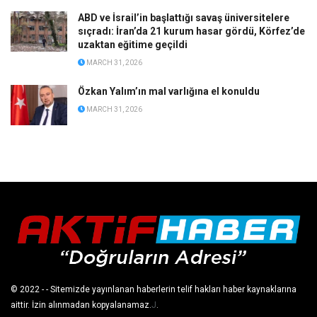
ABD ve İsrail’in başlattığı savaş üniversitelere
sıçradı: İran’da 21 kurum hasar gördü, Körfez’de
uzaktan eğitime geçildi
MARCH 31, 2026
Özkan Yalım’ın mal varlığına el konuldu
MARCH 31, 2026
© 2022
- - Sitemizde yayınlanan haberlerin telif hakları haber kaynaklarına
aittir. İzin alınmadan kopyalanamaz.
J
.