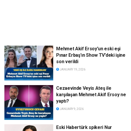
Mehmet Akif Ersoy’un eski eşi
Pınar Erbaş’ın Show TV’deki işine
son verildi
JANUARY 19, 2026
Cezaevinde Veyis Ateş ile
karşılaşan Mehmet Akif Ersoy ne
yaptı?
JANUARY 9, 2026
Eski Habertürk spikeri Nur