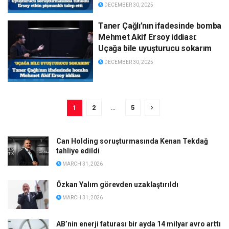
DECEMBER 30, 2025
Taner Çağlı’nın ifadesinde bomba
Mehmet Akif Ersoy iddiası:
Uçağa bile uyuşturucu sokarım
DECEMBER 30, 2025
1
2
…
5
Can Holding soruşturmasında Kenan Tekdağ
tahliye edildi
MARCH 31, 2026
Özkan Yalım görevden uzaklaştırıldı
MARCH 31, 2026
AB’nin enerji faturası bir ayda 14 milyar avro arttı