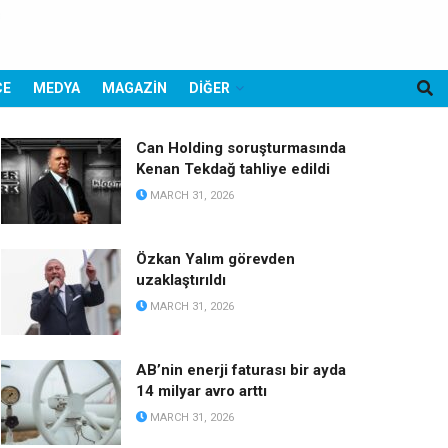
CE
MEDYA
MAGAZİN
DİĞER
Can Holding soruşturmasında
Kenan Tekdağ tahliye edildi
MARCH 31, 2026
Özkan Yalım görevden
uzaklaştırıldı
MARCH 31, 2026
AB’nin enerji faturası bir ayda
14 milyar avro arttı
MARCH 31, 2026