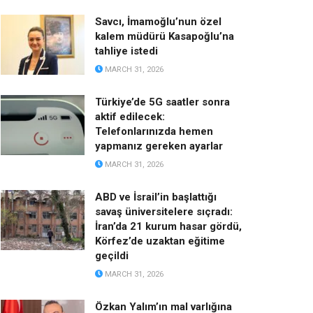
Savcı, İmamoğlu’nun özel
kalem müdürü Kasapoğlu’na
tahliye istedi
MARCH 31, 2026
Türkiye’de 5G saatler sonra
aktif edilecek:
Telefonlarınızda hemen
yapmanız gereken ayarlar
MARCH 31, 2026
ABD ve İsrail’in başlattığı
savaş üniversitelere sıçradı:
İran’da 21 kurum hasar gördü,
Körfez’de uzaktan eğitime
geçildi
MARCH 31, 2026
Özkan Yalım’ın mal varlığına