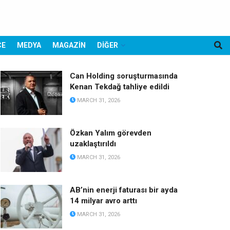
CE
MEDYA
MAGAZİN
DİĞER
Can Holding soruşturmasında
Kenan Tekdağ tahliye edildi
MARCH 31, 2026
Özkan Yalım görevden
uzaklaştırıldı
MARCH 31, 2026
AB’nin enerji faturası bir ayda
14 milyar avro arttı
MARCH 31, 2026