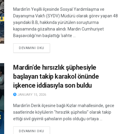
Mardin’in Yeşilli ilçesinde Sosyal Yardımlaşma ve
Dayanışma Vakfı (SYDV) Müdürü olarak görev yapan 48
yaşındaki B.B, hakkında yürütülen soruşturma
kapsamında gözaltına alındı. Mardin Cumhuriyet
Başsavcılığı’nın başlattığı ‘sahte ...
DETAILS
DEVAMINI OKU
Mardin’de hırsızlık şüphesiyle
başlayan takip karakol önünde
işkence iddiasıyla son buldu
JANUARY 15, 2026
Mardin’in Derik ilçesine bağlı Kızlar mahallesinde, gece
saatlerinde köylülerin "hırsızlık şüphelisi" olarak takip
ettiği sivil giyimli şahısların polis olduğu ortaya ...
DETAILS
DEVAMINI OKU