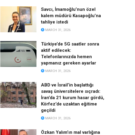
Savcı, İmamoğlu’nun özel
kalem müdürü Kasapoğlu’na
tahliye istedi
MARCH 31, 2026
Türkiye’de 5G saatler sonra
aktif edilecek:
Telefonlarınızda hemen
yapmanız gereken ayarlar
MARCH 31, 2026
ABD ve İsrail’in başlattığı
savaş üniversitelere sıçradı:
İran’da 21 kurum hasar gördü,
Körfez’de uzaktan eğitime
geçildi
MARCH 31, 2026
Özkan Yalım’ın mal varlığına