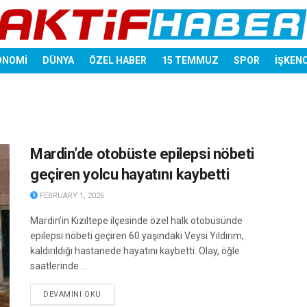
ONOMİ
DÜNYA
ÖZEL HABER
15 TEMMUZ
SPOR
İŞKEN
Mardin’de otobüste epilepsi nöbeti
geçiren yolcu hayatını kaybetti
FEBRUARY 1, 2026
Mardin’in Kızıltepe ilçesinde özel halk otobüsünde
epilepsi nöbeti geçiren 60 yaşındaki Veysi Yıldırım,
kaldırıldığı hastanede hayatını kaybetti. Olay, öğle
saatlerinde ...
DETAILS
DEVAMINI OKU