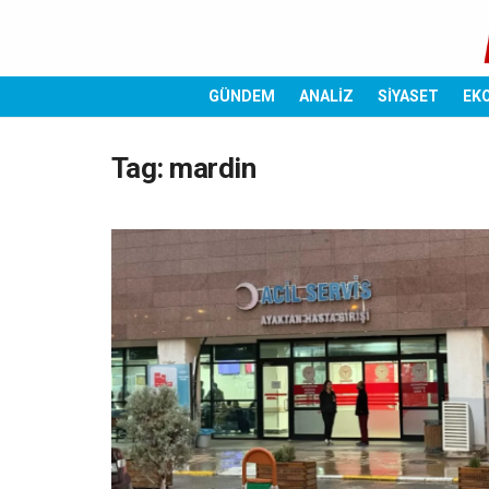
GÜNDEM
ANALİZ
SİYASET
EK
Tag:
mardin