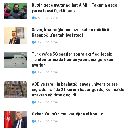
Bütün gece uyutmadılar: A Milli Takım’a gece
yarısı havai fişekli taciz
MARCH 31, 2026
Savcı, İmamoğlu’nun özel kalem müdürü
Kasapoğlu’na tahliye istedi
MARCH 31, 2026
Türkiye’de 5G saatler sonra aktif edilecek:
Telefonlarınızda hemen yapmanız gereken
ayarlar
MARCH 31, 2026
ABD ve İsrail’in başlattığı savaş üniversitelere
sıçradı: İran’da 21 kurum hasar gördü, Körfez’de
uzaktan eğitime geçildi
MARCH 31, 2026
Özkan Yalım’ın mal varlığına el konuldu
MARCH 31, 2026