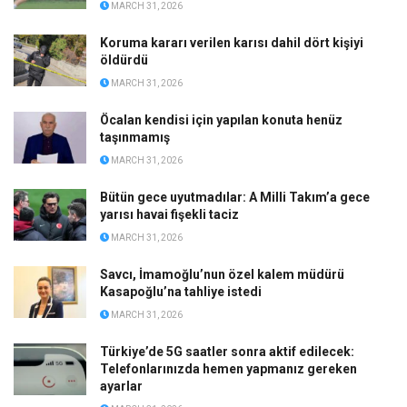
MARCH 31, 2026
Koruma kararı verilen karısı dahil dört kişiyi
öldürdü
MARCH 31, 2026
Öcalan kendisi için yapılan konuta henüz
taşınmamış
MARCH 31, 2026
Bütün gece uyutmadılar: A Milli Takım’a gece
yarısı havai fişekli taciz
MARCH 31, 2026
Savcı, İmamoğlu’nun özel kalem müdürü
Kasapoğlu’na tahliye istedi
MARCH 31, 2026
Türkiye’de 5G saatler sonra aktif edilecek:
Telefonlarınızda hemen yapmanız gereken
ayarlar