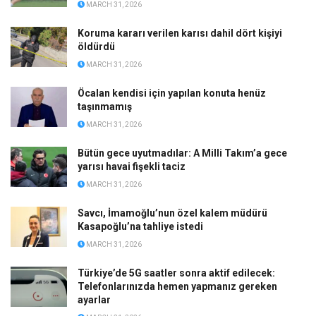
MARCH 31, 2026
Koruma kararı verilen karısı dahil dört kişiyi
öldürdü
MARCH 31, 2026
Öcalan kendisi için yapılan konuta henüz
taşınmamış
MARCH 31, 2026
Bütün gece uyutmadılar: A Milli Takım’a gece
yarısı havai fişekli taciz
MARCH 31, 2026
Savcı, İmamoğlu’nun özel kalem müdürü
Kasapoğlu’na tahliye istedi
MARCH 31, 2026
Türkiye’de 5G saatler sonra aktif edilecek:
Telefonlarınızda hemen yapmanız gereken
ayarlar