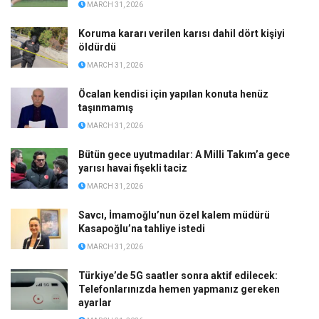
MARCH 31, 2026
Koruma kararı verilen karısı dahil dört kişiyi
öldürdü
MARCH 31, 2026
Öcalan kendisi için yapılan konuta henüz
taşınmamış
MARCH 31, 2026
Bütün gece uyutmadılar: A Milli Takım’a gece
yarısı havai fişekli taciz
MARCH 31, 2026
Savcı, İmamoğlu’nun özel kalem müdürü
Kasapoğlu’na tahliye istedi
MARCH 31, 2026
Türkiye’de 5G saatler sonra aktif edilecek:
Telefonlarınızda hemen yapmanız gereken
ayarlar