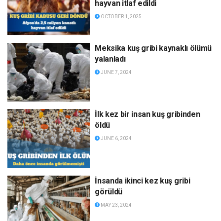
hayvan itlaf edildi
OCTOBER 1, 2025
Meksika kuş gribi kaynaklı ölümü
yalanladı
JUNE 7, 2024
İlk kez bir insan kuş gribinden
öldü
JUNE 6, 2024
İnsanda ikinci kez kuş gribi
görüldü
MAY 23, 2024