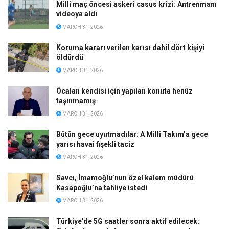
Milli maç öncesi askeri casus krizi: Antrenmanı
videoya aldı
MARCH 31, 2026
Koruma kararı verilen karısı dahil dört kişiyi
öldürdü
MARCH 31, 2026
Öcalan kendisi için yapılan konuta henüz
taşınmamış
MARCH 31, 2026
Bütün gece uyutmadılar: A Milli Takım’a gece
yarısı havai fişekli taciz
MARCH 31, 2026
Savcı, İmamoğlu’nun özel kalem müdürü
Kasapoğlu’na tahliye istedi
MARCH 31, 2026
Türkiye’de 5G saatler sonra aktif edilecek: