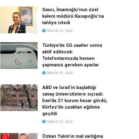
Savcı, İmamoğlu’nun özel
kalem müdürü Kasapoğlu’na
tahliye istedi
MARCH 31, 2026
Türkiye’de 5G saatler sonra
aktif edilecek:
Telefonlarınızda hemen
yapmanız gereken ayarlar
MARCH 31, 2026
ABD ve İsrail’in başlattığı
savaş üniversitelere sıçradı:
İran’da 21 kurum hasar gördü,
Körfez’de uzaktan eğitime
geçildi
MARCH 31, 2026
Özkan Yalım’ın mal varlığına