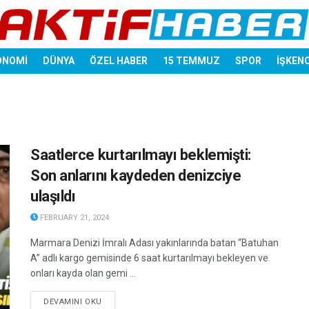
ONOMİ
DÜNYA
ÖZEL HABER
15 TEMMUZ
SPOR
İŞKEN
Saatlerce kurtarılmayı beklemişti:
Son anlarını kaydeden denizciye
ulaşıldı
FEBRUARY 21, 2024
Marmara Denizi İmralı Adası yakınlarında batan “Batuhan
A” adlı kargo gemisinde 6 saat kurtarılmayı bekleyen ve
onları kayda olan gemi ...
DETAILS
DEVAMINI OKU