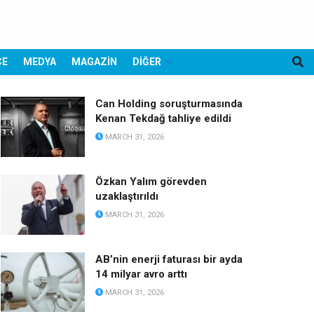
CE
MEDYA
MAGAZİN
DİĞER
Can Holding soruşturmasında
Kenan Tekdağ tahliye edildi
MARCH 31, 2026
Özkan Yalım görevden
uzaklaştırıldı
MARCH 31, 2026
AB’nin enerji faturası bir ayda
14 milyar avro arttı
MARCH 31, 2026