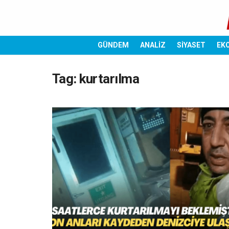
GÜNDEM
ANALİZ
SİYASET
EK
Tag:
kurtarılma