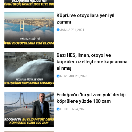
Köprü ve otoyollara yeni yıl
zammı
JANUARY 1, 2024
Bazı HES, liman, otoyol ve
köprüler özelleştirme kapsamına
alınmış
NOVEMBER 1, 2023
Erdoğan’ın ‘bu yıl zam yok’ dediği
köprülere yüzde 100 zam
OCTOBER 24, 2023