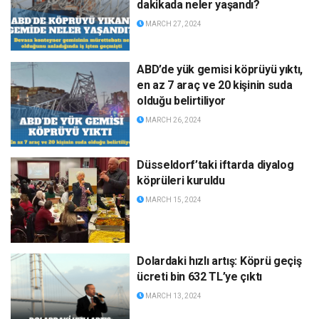
dakikada neler yaşandı?
MARCH 27, 2024
ABD’de yük gemisi köprüyü yıktı,
en az 7 araç ve 20 kişinin suda
olduğu belirtiliyor
MARCH 26, 2024
Düsseldorf’taki iftarda diyalog
köprüleri kuruldu
MARCH 15, 2024
Dolardaki hızlı artış: Köprü geçiş
ücreti bin 632 TL’ye çıktı
MARCH 13, 2024