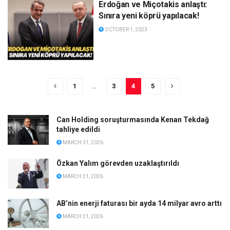
Erdoğan ve Miçotakis anlaştı:
Sınıra yeni köprü yapılacak!
OCTOBER 1, 2023
1
…
3
4
5
Can Holding soruşturmasında Kenan Tekdağ
tahliye edildi
MARCH 31, 2026
Özkan Yalım görevden uzaklaştırıldı
MARCH 31, 2026
AB’nin enerji faturası bir ayda 14 milyar avro arttı
MARCH 31, 2026