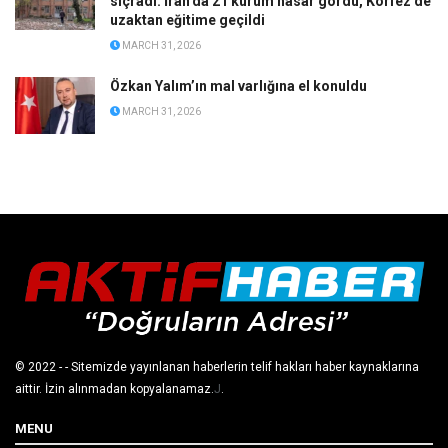
sıçradı: İran’da 21 kurum hasar gördü, Körfez’de
uzaktan eğitime geçildi
MARCH 31, 2026
Özkan Yalım’ın mal varlığına el konuldu
MARCH 31, 2026
© 2022
- - Sitemizde yayınlanan haberlerin telif hakları haber kaynaklarına
aittir. İzin alınmadan kopyalanamaz.
J
.
MENU