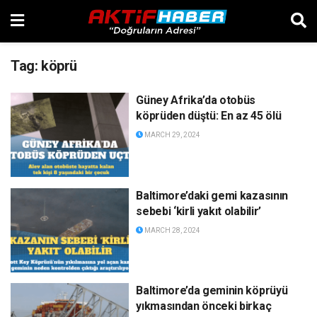
Tag:
köprü
Güney Afrika’da otobüs
köprüden düştü: En az 45 ölü
MARCH 29, 2024
Baltimore’daki gemi kazasının
sebebi ‘kirli yakıt olabilir’
MARCH 28, 2024
Baltimore’da geminin köprüyü
yıkmasından önceki birkaç