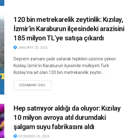
120 bin metrekarelik zeytinlik: Kızılay,
İzmir’in Karaburun ilçesindeki arazisini
185 milyon TL’ye satışa çıkardı
JANUARY 20, 2025
Deprem zamanı çadır satarak tepkileri üzerine çeken
Kızılay, İzmir’in Karaburun ilçesinde mülkiyeti Türk
Kızılay’ına ait olan 120 bin metrekarelik zeytin ...
DETAILS
DEVAMINI OKU
Hep satmıyor aldığı da oluyor: Kızılay
10 milyon avroya atıl durumdaki
şalgam suyu fabrikasını aldı
DECEMBER 23, 2024