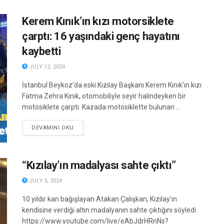
Kerem Kınık’ın kızı motorsiklete
çarptı: 16 yaşındaki genç hayatını
kaybetti
JULY 12, 2024
İstanbul Beykoz’da eski Kızılay Başkanı Kerem Kınık’ın kızı
Fatma Zehra Kınık, otomobiliyle seyir halindeyken bir
motosiklete çarptı. Kazada motosiklette bulunan ...
DETAILS
DEVAMINI OKU
“Kızılay’ın madalyası sahte çıktı”
JULY 3, 2024
10 yıldır kan bağışlayan Atakan Çalışkan, Kızılay'ın
kendisine verdiği altın madalyanın sahte çıktığını söyledi.
https://www.youtube.com/live/eAbJdrHRnNs?