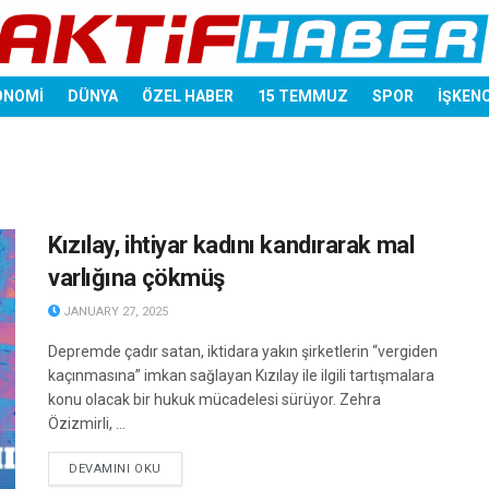
ONOMİ
DÜNYA
ÖZEL HABER
15 TEMMUZ
SPOR
İŞKEN
Kızılay, ihtiyar kadını kandırarak mal
varlığına çökmüş
JANUARY 27, 2025
Depremde çadır satan, iktidara yakın şirketlerin “vergiden
kaçınmasına” imkan sağlayan Kızılay ile ilgili tartışmalara
konu olacak bir hukuk mücadelesi sürüyor. Zehra
Özizmirli, ...
DETAILS
DEVAMINI OKU