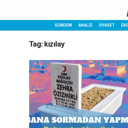
GÜNDEM
ANALİZ
SİYASET
EK
Tag:
kızılay