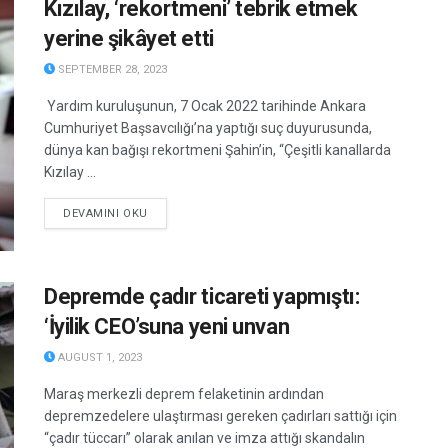
Kızılay, ‘rekortmeni’ tebrik etmek
yerine şikâyet etti
SEPTEMBER 28, 2023
Yardım kuruluşunun, 7 Ocak 2022 tarihinde Ankara
Cumhuriyet Başsavcılığı’na yaptığı suç duyurusunda,
dünya kan bağışı rekortmeni Şahin’in, “Çeşitli kanallarda
Kızılay ...
DETAILS
DEVAMINI OKU
Depremde çadır ticareti yapmıştı:
‘İyilik CEO’suna yeni unvan
AUGUST 1, 2023
Maraş merkezli deprem felaketinin ardından
depremzedelere ulaştırması gereken çadırları sattığı için
“çadır tüccarı” olarak anılan ve imza attığı skandalın