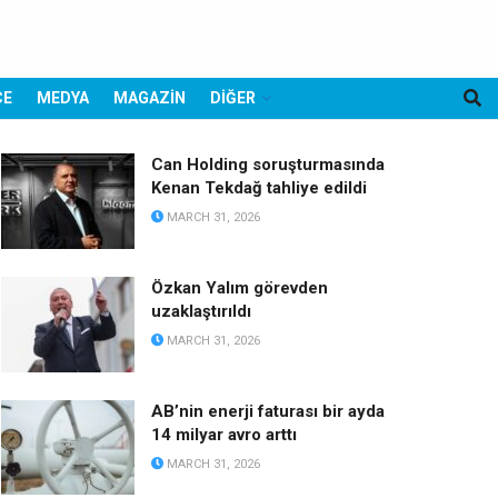
CE
MEDYA
MAGAZİN
DİĞER
Can Holding soruşturmasında
Kenan Tekdağ tahliye edildi
MARCH 31, 2026
Özkan Yalım görevden
uzaklaştırıldı
MARCH 31, 2026
AB’nin enerji faturası bir ayda
14 milyar avro arttı
MARCH 31, 2026