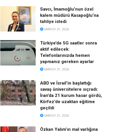
Savcı, İmamoğlu’nun özel
kalem müdürü Kasapoğlu’na
tahliye istedi
MARCH 31, 2026
Türkiye’de 5G saatler sonra
aktif edilecek:
Telefonlarınızda hemen
yapmanız gereken ayarlar
MARCH 31, 2026
ABD ve İsrail’in başlattığı
savaş üniversitelere sıçradı:
İran’da 21 kurum hasar gördü,
Körfez’de uzaktan eğitime
geçildi
MARCH 31, 2026
Özkan Yalım’ın mal varlığına