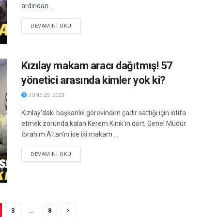
ardından ...
DETAILS
DEVAMINI OKU
Kızılay makam aracı dağıtmış! 57
yönetici arasında kimler yok ki?
JUNE 25, 2023
Kızılay’daki başkanlık görevinden çadır sattığı için istifa
etmek zorunda kalan Kerem Kınık’ın dört, Genel Müdür
İbrahim Altan’ın ise iki makam ...
DETAILS
DEVAMINI OKU
3
…
8