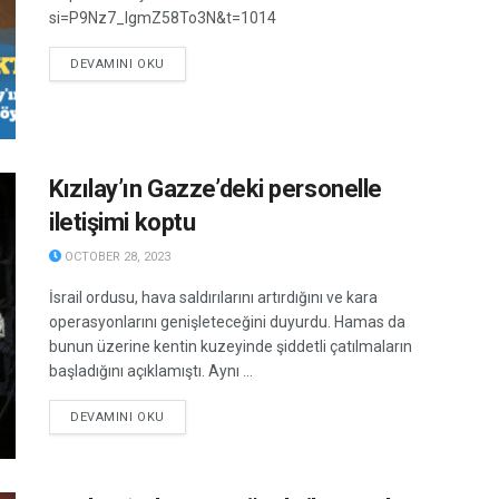
si=P9Nz7_IgmZ58To3N&t=1014
DETAILS
DEVAMINI OKU
Kızılay’ın Gazze’deki personelle
iletişimi koptu
OCTOBER 28, 2023
İsrail ordusu, hava saldırılarını artırdığını ve kara
operasyonlarını genişleteceğini duyurdu. Hamas da
bunun üzerine kentin kuzeyinde şiddetli çatılmaların
başladığını açıklamıştı. Aynı ...
DETAILS
DEVAMINI OKU