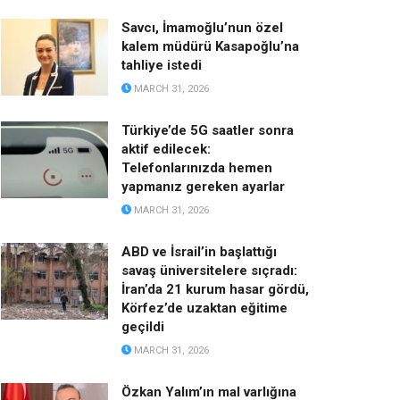
Savcı, İmamoğlu’nun özel
kalem müdürü Kasapoğlu’na
tahliye istedi
MARCH 31, 2026
Türkiye’de 5G saatler sonra
aktif edilecek:
Telefonlarınızda hemen
yapmanız gereken ayarlar
MARCH 31, 2026
ABD ve İsrail’in başlattığı
savaş üniversitelere sıçradı:
İran’da 21 kurum hasar gördü,
Körfez’de uzaktan eğitime
geçildi
MARCH 31, 2026
Özkan Yalım’ın mal varlığına