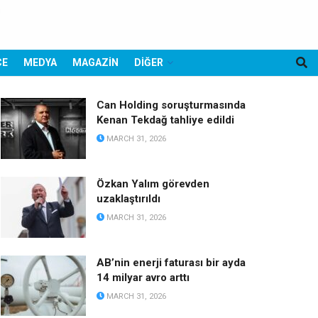
CE
MEDYA
MAGAZİN
DİĞER
Can Holding soruşturmasında
Kenan Tekdağ tahliye edildi
MARCH 31, 2026
Özkan Yalım görevden
uzaklaştırıldı
MARCH 31, 2026
AB’nin enerji faturası bir ayda
14 milyar avro arttı
MARCH 31, 2026