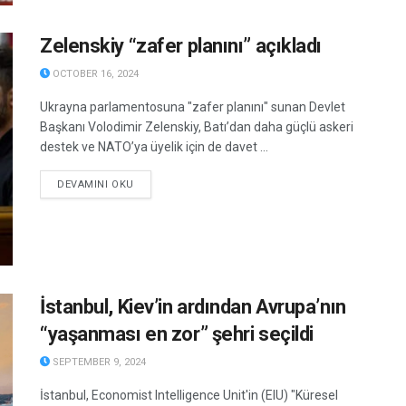
Zelenskiy “zafer planını” açıkladı
OCTOBER 16, 2024
Ukrayna parlamentosuna "zafer planını" sunan Devlet
Başkanı Volodimir Zelenskiy, Batı’dan daha güçlü askeri
destek ve NATO’ya üyelik için de davet ...
DETAILS
DEVAMINI OKU
İstanbul, Kiev’in ardından Avrupa’nın
“yaşanması en zor” şehri seçildi
SEPTEMBER 9, 2024
İstanbul, Economist Intelligence Unit'in (EIU) "Küresel