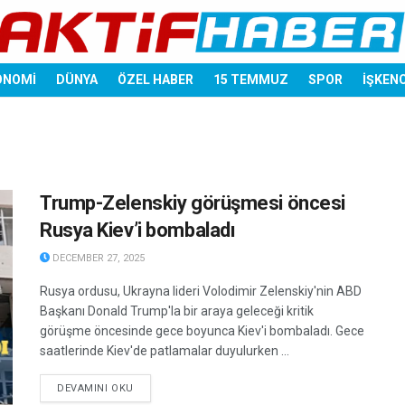
ONOMİ
DÜNYA
ÖZEL HABER
15 TEMMUZ
SPOR
İŞKEN
Trump-Zelenskiy görüşmesi öncesi
Rusya Kiev’i bombaladı
DECEMBER 27, 2025
Rusya ordusu, Ukrayna lideri Volodimir Zelenskiy'nin ABD
Başkanı Donald Trump'la bir araya geleceği kritik
görüşme öncesinde gece boyunca Kiev'i bombaladı. Gece
saatlerinde Kiev'de patlamalar duyulurken ...
DETAILS
DEVAMINI OKU