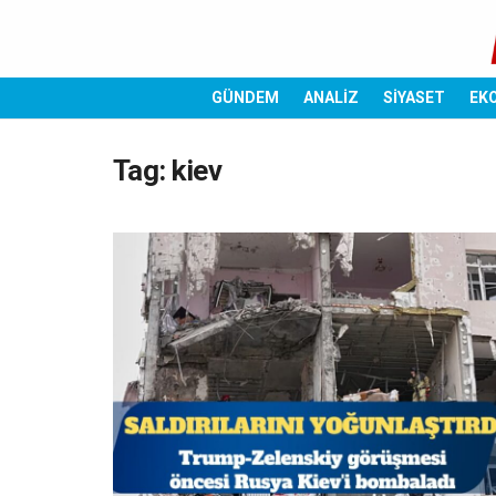
GÜNDEM
ANALİZ
SİYASET
EK
Tag:
kiev