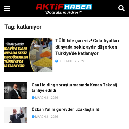
Tag:
katlanıyor
TÜİK bile çaresiz! Gıda fiyatları
dünyada sekiz aydır düşerken
Türkiye’de katlanıyor
DECEMBER 2, 2022
Can Holding soruşturmasında Kenan Tekdağ
tahliye edildi
MARCH 31, 2026
Özkan Yalım görevden uzaklaştırıldı
MARCH 31, 2026