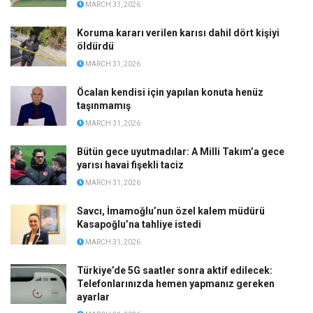
MARCH 31, 2026
Koruma kararı verilen karısı dahil dört kişiyi
öldürdü
MARCH 31, 2026
Öcalan kendisi için yapılan konuta henüz
taşınmamış
MARCH 31, 2026
Bütün gece uyutmadılar: A Milli Takım’a gece
yarısı havai fişekli taciz
MARCH 31, 2026
Savcı, İmamoğlu’nun özel kalem müdürü
Kasapoğlu’na tahliye istedi
MARCH 31, 2026
Türkiye’de 5G saatler sonra aktif edilecek:
Telefonlarınızda hemen yapmanız gereken
ayarlar