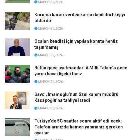
MARCH 31, 2026
Koruma kararı verilen karısı dahil dört kişiyi
öldürdü
MARCH 31, 2026
Öcalan kendisi için yapılan konuta henüz
taşınmamış
MARCH 31, 2026
Bütün gece uyutmadılar: A Milli Takım’a gece
yarısı havai fişekli taciz
MARCH 31, 2026
Savcı, İmamoğlu’nun özel kalem müdürü
Kasapoğlu’na tahliye istedi
MARCH 31, 2026
Türkiye’de 5G saatler sonra aktif edilecek:
Telefonlarınızda hemen yapmanız gereken
ayarlar