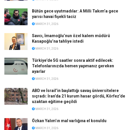
Bütün gece uyutmadılar: A Milli Takım’a gece
yarısı havai fişekli taciz
MARCH 31, 2026
Savcı, İmamoğlu’nun özel kalem müdürü
Kasapoğlu’na tahliye istedi
MARCH 31, 2026
Türkiye’de 5G saatler sonra aktif edilecek:
Telefonlarınızda hemen yapmanız gereken
ayarlar
MARCH 31, 2026
ABD ve İsrail’in başlattığı savaş üniversitelere
sıçradı: İran’da 21 kurum hasar gördü, Körfez’de
uzaktan eğitime geçildi
MARCH 31, 2026
Özkan Yalım’ın mal varlığına el konuldu
MARCH 31, 2026