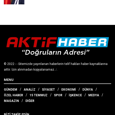
© 2022
- - Sitemizde yayınlanan haberlerin telif hakları haber kaynaklarına
aittir. İzin alınmadan kopyalanamaz.
J
.
MENU
GÜNDEM
ANALİZ
SİYASET
EKONOMİ
DÜNYA
ÖZEL HABER
15 TEMMUZ
SPOR
İŞKENCE
MEDYA
MAGAZİN
DİĞER
BİZİ TAKİP EDİN